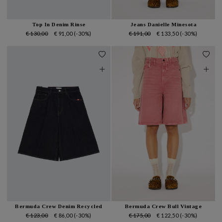
Top In Denim Rinse
Jeans Danielle Minesota
€ 130,00
€ 91,00
(-30%)
€ 191,00
€ 133,50
(-30%)
Bermuda Crew Denim Recycled
Bermuda Crew Bull Vintage
€ 123,00
€ 86,00
(-30%)
€ 175,00
€ 122,50
(-30%)