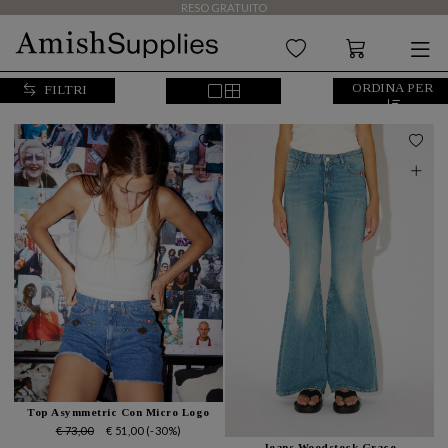
RESO GRATUITO
ORDINA PER
FILTRI
Top Asymmetric Con Micro Logo
€ 73,00
€ 51,00
(-30%)
Jeans Woodstock Grace