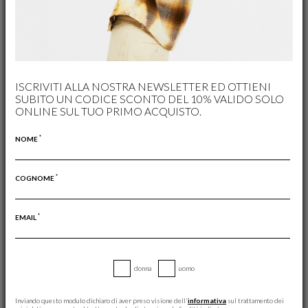
Pantalone No Gender In Bull Dyed
Felpa Spray In Maglia Di Cotone
Con Cappuccio E Zip
€ 194,00
€ 136,00
(-30%)
€ 175,00
€ 105,00
(-40%)
ISCRIVITI ALLA NOSTRA NEWSLETTER ED OTTIENI
SUBITO UN CODICE SCONTO DEL 10% VALIDO SOLO
ONLINE SUL TUO PRIMO ACQUISTO.
*
NOME
*
COGNOME
*
EMAIL
donna
uomo
Inviando questo modulo dichiaro di aver preso visione dell'
informativa
sul trattamento dei