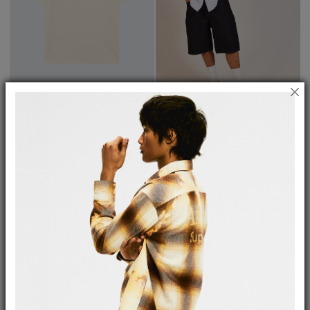
T-Shirt In Jersey Con Micro Logo
Camicia America Oxford A Righe
€ 55,00
€ 38,50
(-30%)
€ 175,00
€ 122,50
(-30%)