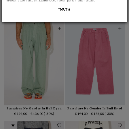
miei dati e acconsento al trattamento degli stessi per le finalità indicate..
T-Shirt In Jersey Con Logo
Felpa Girocollo Con Logo
€ 55,00
€ 38,50
(-30%)
€ 168,00
€ 101,00
(-40%)
INVIA
Pantalone No Gender In Bull Dyed
Pantalone No Gender In Bull Dyed
€ 194,00
€ 136,00
(-30%)
€ 194,00
€ 136,00
(-30%)
★