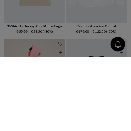
T-Shirt In Jersey Con Micro Logo
Camicia America Oxford
€ 55,00
€ 38,50
(-30%)
€ 175,00
€ 122,50
(-30%)