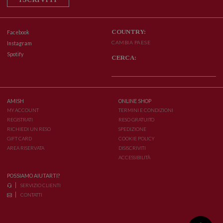
COUNTRY:
Facebook
CAMBIA PAESE
Instagram
Spotify
CERCA:
AMISH
ONLINE SHOP
MY ACCOUNT
TERMINI E CONDIZIONI
REGISTRATI
RESO GRATUITO
RICHIEDI UN RESO
SPEDIZIONE
GIFT CARD
COOKIE POLICY
AREA RISERVATA
DISISCRIVITI
ACCESSIBILITÀ
POSSIAMO AIUTARTI?
SERVIZIO CLIENTI
CONTATTI