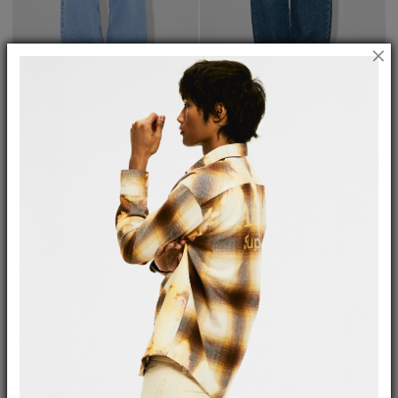
Jeans Roll Up Light
Jeans Danielle Michigan
€ 194,00
€ 136,00
(-30%)
€ 164,00
€ 115,00
(-30%)
★