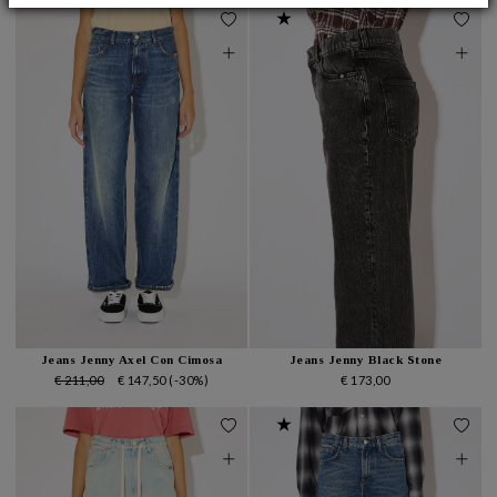
★
Jeans Jenny Axel Con Cimosa
Jeans Jenny Black Stone
€ 211,00
€ 147,50
(-30%)
€ 173,00
★