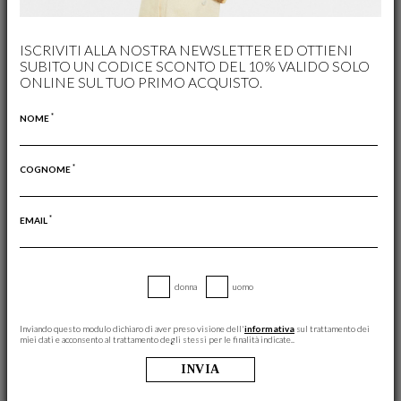
Jeans Linda Rinse
Jeans Linda Rinse
ISCRIVITI ALLA NOSTRA NEWSLETTER ED OTTIENI
€ 144,00
€ 146,00
€ 102,00
(-30%)
SUBITO UN CODICE SCONTO DEL 10% VALIDO SOLO
ONLINE SUL TUO PRIMO ACQUISTO.
★
★
*
NOME
*
COGNOME
*
EMAIL
donna
uomo
Inviando questo modulo dichiaro di aver preso visione dell'
informativa
sul trattamento dei
miei dati e acconsento al trattamento degli stessi per le finalità indicate..
Jeans Linda Used Black
Jeans Jenny Tribeca
INVIA
€ 165,00
€ 173,00