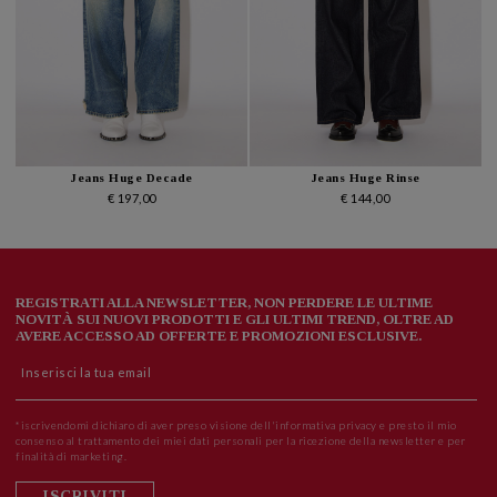
Jeans Huge Decade
Jeans Huge Rinse
€ 197,00
€ 144,00
REGISTRATI ALLA NEWSLETTER, NON PERDERE LE ULTIME
NOVITÀ SUI NUOVI PRODOTTI E GLI ULTIMI TREND, OLTRE AD
AVERE ACCESSO AD OFFERTE E PROMOZIONI ESCLUSIVE.
*iscrivendomi dichiaro di aver preso visione dell'informativa privacy e presto il mio
consenso al trattamento dei miei dati personali per la ricezione della newsletter e per
finalità di marketing.
ISCRIVITI