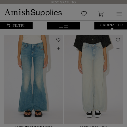
RESO GRATUITO
ORDINA PER
FILTRI
Jeans Woodstock Grace
Jeans Linda Flow