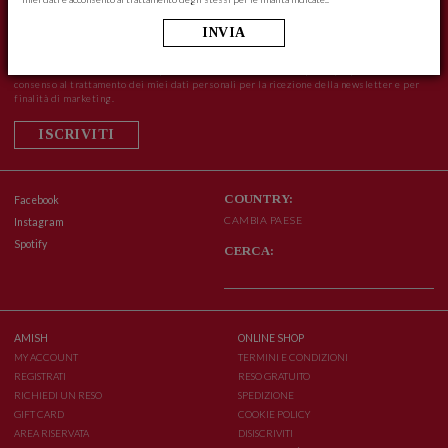
INVIA
*iscrivendomi dichiaro di aver preso visione dell'informativa privacy e presto il mio
consenso al trattamento dei miei dati personali per la ricezione della newsletter e per
finalità di marketing.
ISCRIVITI
COUNTRY:
Facebook
CAMBIA PAESE
Instagram
Spotify
CERCA:
AMISH
ONLINE SHOP
MY ACCOUNT
TERMINI E CONDIZIONI
REGISTRATI
RESO GRATUITO
RICHIEDI UN RESO
SPEDIZIONE
GIFT CARD
COOKIE POLICY
AREA RISERVATA
DISISCRIVITI