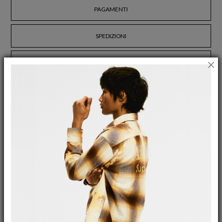
PAGAMENTI
SPEDIZIONI
RESI E RIMBORSI
SITO WEB
SHOPPING ONLINE
MY ACCOUNT
ASSISTENZA TECNICA
COOKIES
GUIDA ALLE TAGLIE