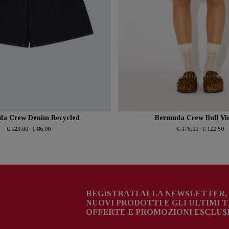
da Crew Denim Recycled
Bermuda Crew Bull Vi
€ 123,00
€ 86,00
€ 175,00
€ 122,50
REGISTRATI ALLA NEWSLETTER, 
NUOVI PRODOTTI E GLI ULTIMI 
OFFERTE E PROMOZIONI ESCLUSI