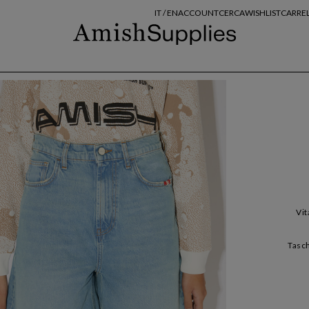
IT /
EN
ACCOUNT
CERCA
WISHLIST
CARRE
Vit
Tasch