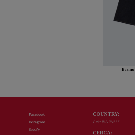
Bermu
COUNTRY:
Facebook
CAMBIA PAESE
Instagram
Spotify
CERCA: