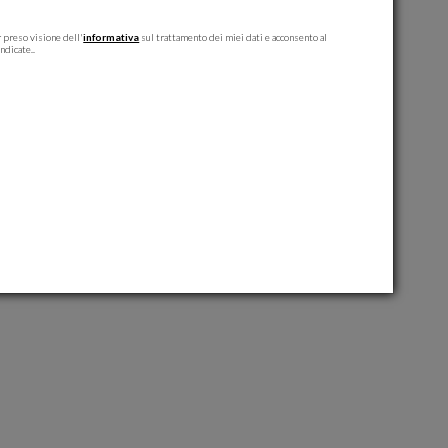
 preso visione dell'
informativa
sul trattamento dei miei dati e acconsento al
ndicate..