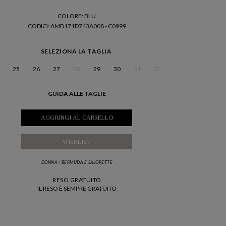
COLORE: BLU
CODICI
: AMD171D743A008 - C0999
SELEZIONA LA TAGLIA
25
26
27
28
29
30
31
32
GUIDA ALLE TAGLIE
AGGIUNGI AL CARRELLO
WISHLIST
DONNA
/
BERMUDA E SALOPETTE
RESO GRATUITO
IL RESO È SEMPRE GRATUITO