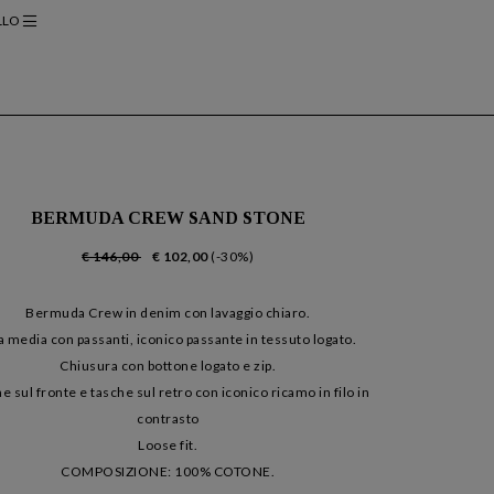
LLO
BERMUDA CREW SAND STONE
€ 146,00
€ 102,00
(-30%)
Bermuda Crew in denim con lavaggio chiaro.
a media con passanti, iconico passante in tessuto logato.
Chiusura con bottone logato e zip.
e sul fronte e tasche sul retro con iconico ricamo in filo in
contrasto
Loose fit.
COMPOSIZIONE: 100% COTONE.