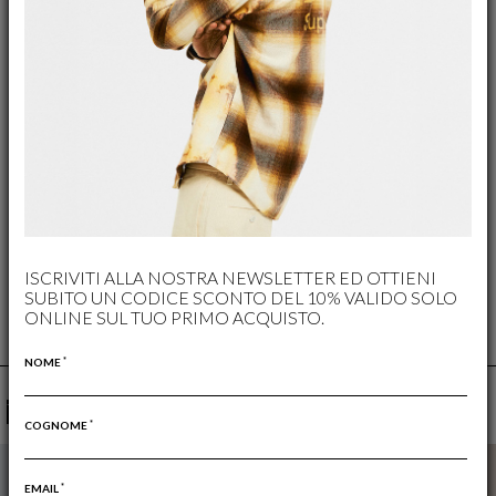
RESO GRATUITO
IL RESO È SEMPRE GRATUITO
ISCRIVITI ALLA NOSTRA NEWSLETTER ED OTTIENI
SUBITO UN CODICE SCONTO DEL 10% VALIDO SOLO
ONLINE SUL TUO PRIMO ACQUISTO.
*
NOME
YOU MAY ALSO LIKE
*
COGNOME
*
EMAIL