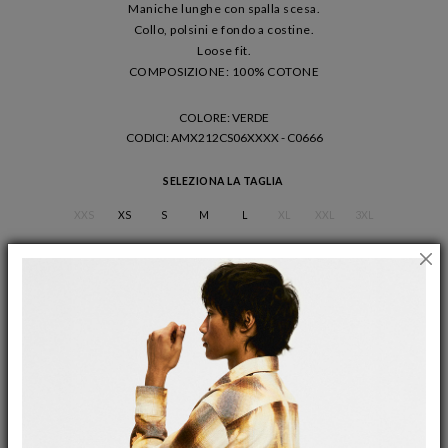
Maniche lunghe con spalla scesa.
Collo, polsini e fondo a costine.
Loose fit.
COMPOSIZIONE: 100% COTONE
COLORE: VERDE
CODICI
: AMX212CS06XXXX - C0666
SELEZIONA LA TAGLIA
XXS
XS
S
M
L
XL
XXL
3XL
GUIDA ALLE TAGLIE
AGGIUNGI AL CARRELLO
WISHLIST
UOMO
/
MAGLIERIA E FELPE
COLORI DISPONIBILI