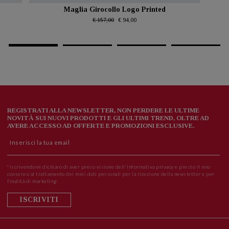
Maglia Girocollo Logo Printed
€ 157,00
€ 94,00
REGISTRATI ALLA NEWSLETTER, NON PERDERE LE ULTIME
NOVITÀ SUI NUOVI PRODOTTI E GLI ULTIMI TREND, OLTRE AD
AVERE ACCESSO AD OFFERTE E PROMOZIONI ESCLUSIVE.
*iscrivendomi dichiaro di aver preso visione dell'informativa privacy e presto il mio
consenso al trattamento dei miei dati personali per la ricezione della newsletter e per
finalità di marketing.
ISCRIVITI