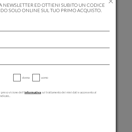
RA NEWSLETTER ED OTTIENI SUBITO UN CODICE
IDO SOLO ONLINE SUL TUO PRIMO ACQUISTO.
donna
uomo
 preso visione dell'
informativa
sul trattamento dei miei dati e acconsento al
ndicate..