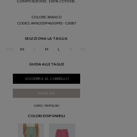
COMPOSIZIONE: 100% COTONE.
COLORE: BIANCO
CODICI
: AMX203P4650992 - C0087
SELEZIONA LA TAGLIA
XXS
XS
S
M
L
XL
XXL
GUIDA ALLE TAGLIE
AGGIUNGI AL CARRELLO
WISHLIST
UOMO
/
PANTALONI
COLORI DISPONIBILI