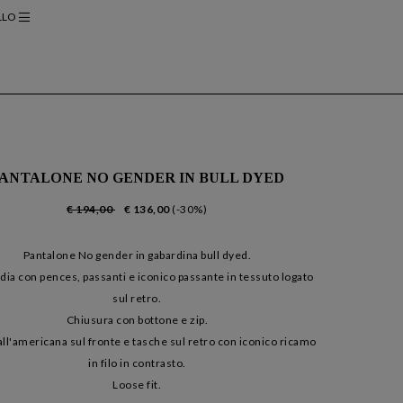
LLO
ANTALONE NO GENDER IN BULL DYED
€ 194,00
€ 136,00
(-30%)
Pantalone No gender in gabardina bull dyed.
dia con pences, passanti e iconico passante in tessuto logato
sul retro.
Chiusura con bottone e zip.
ll'americana sul fronte e tasche sul retro con iconico ricamo
in filo in contrasto.
Loose fit.