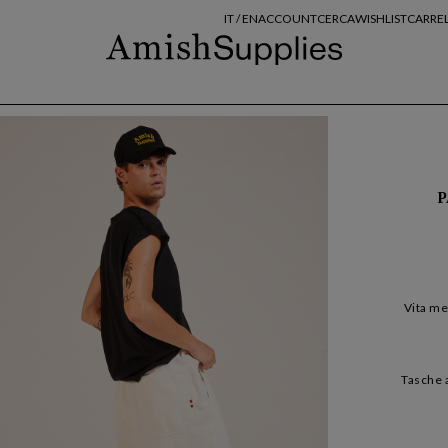
IT /
EN
ACCOUNT
CERCA
WISHLIST
CARRE
P
Vita me
Tasche a