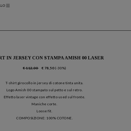
LLO
RT IN JERSEY CON STAMPA AMISH 00 LASER
€ 112,00
€ 78,50
(-30%)
T-shirt girocollo in jersey di cotone tinta unita.
Logo Amish 00 stampato sul petto e sul retro.
Effetto laser vintage con effetto used sul fronte.
Maniche corte.
Loose fit.
COMPOSIZIONE: 100% COTONE.