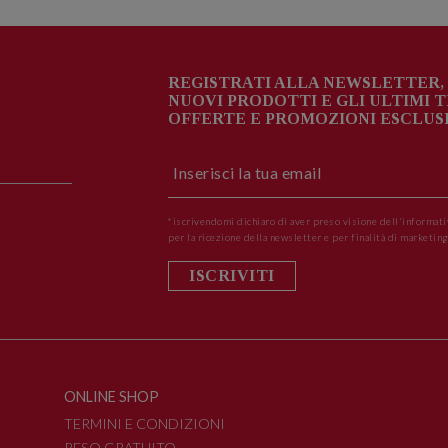
REGISTRATI ALLA NEWSLETTER, 
NUOVI PRODOTTI E GLI ULTIMI 
OFFERTE E PROMOZIONI ESCLUSI
*iscrivendomi dichiaro di aver preso visione dell'informati
per la ricezione della newsletter e per finalità di marketing
ISCRIVITI
ONLINE SHOP
TERMINI E CONDIZIONI
RESO GRATUITO