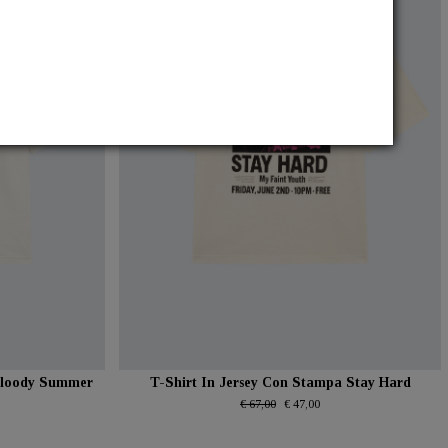
 Bloody Summer
T-Shirt In Jersey Con Stampa Stay Hard
€ 67,00
€ 47,00