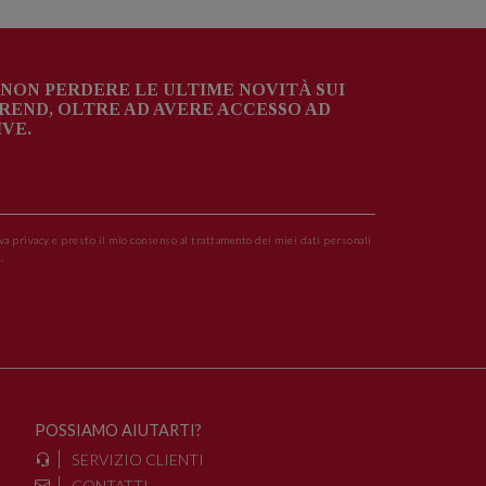
NON PERDERE LE ULTIME NOVITÀ SUI
TREND, OLTRE AD AVERE ACCESSO AD
VE.
va privacy e presto il mio consenso al trattamento dei miei dati personali
.
POSSIAMO AIUTARTI?
SERVIZIO CLIENTI
CONTATTI