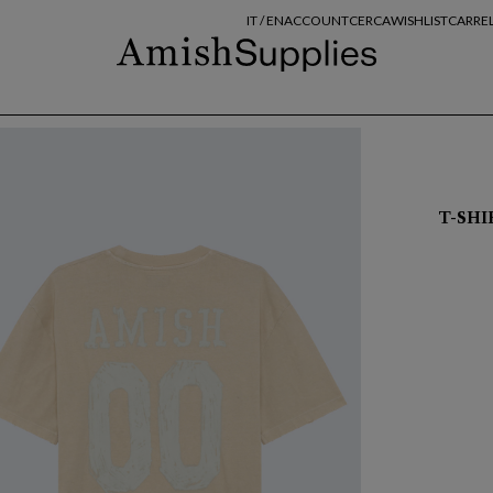
IT /
EN
ACCOUNT
CERCA
WISHLIST
CARRE
T-SHI