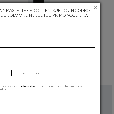
RA NEWSLETTER ED OTTIENI SUBITO UN CODICE
IDO SOLO ONLINE SUL TUO PRIMO ACQUISTO.
RESO GRATUITO
IL RESO È SEMPRE GRATUITO
donna
uomo
 preso visione dell'
informativa
sul trattamento dei miei dati e acconsento al
ndicate..