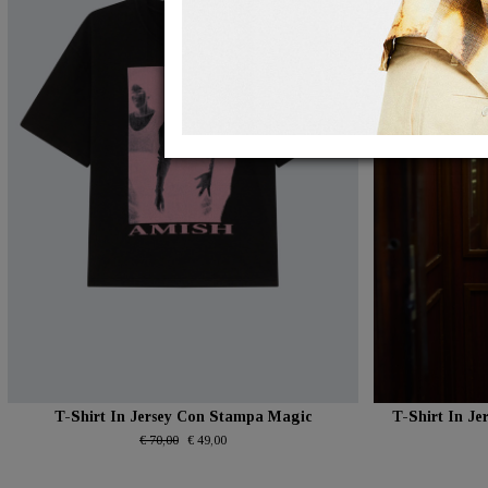
T-Shirt In Jersey Con Stampa Magic
T-Shirt In J
€ 70,00
€ 49,00