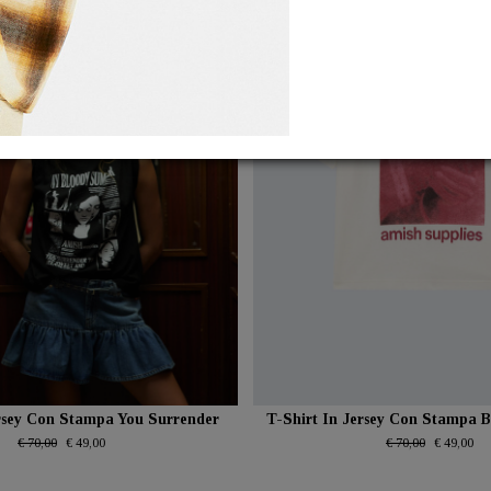
ersey Con Stampa You Surrender
T-Shirt In Jersey Con Stampa
€ 70,00
€ 49,00
€ 70,00
€ 49,00