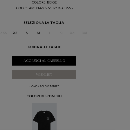
COLORE: BEIGE
CODICI
: AMU146CR653219 - C0668
SELEZIONA LA TAGLIA
XXS
XS
S
M
L
XL
XXL
3XL
GUIDA ALLE TAGLIE
AGGIUNGI AL CARRELLO
WISHLIST
UOMO
/
POLO E T-SHIRT
COLORI DISPONIBILI