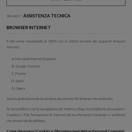
ASSISTENZA TECNICA
Sito web
/
BROWSER INTERNET
Il sito viene visualizzato al 100% con le ultime versioni dei seguenti browser
internet:
Microsoft Internet Explorer
Google Chrome
Firefox
Safari
Opera
Scarica gratuitamente la versione più recente del browser che preferisci.
Se hai problemi con la navigazione del nostro e-shop, ti consigliamo di svuotare i
Cookies e i File Temporanei di Internet dal tuo Personal Computer e verificare
che Javascript sia abilitato.
Come rimuovere i Cookies e i file temporanei dal tuo Personal Computer