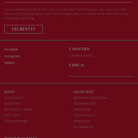
*iscrivendomi dichiaro di aver preso visione dell'informativa privacy e presto il mio
consenso al trattamento dei miei dati personali per la ricezione della newsletter e per
finalità di marketing.
ISCRIVITI
COUNTRY:
Facebook
CAMBIA PAESE
Instagram
Spotify
CERCA:
AMISH
ONLINE SHOP
MY ACCOUNT
TERMINI E CONDIZIONI
REGISTRATI
RESO GRATUITO
RICHIEDI UN RESO
SPEDIZIONE
GIFT CARD
COOKIE POLICY
AREA RISERVATA
DISISCRIVITI
ACCESSIBILITÀ