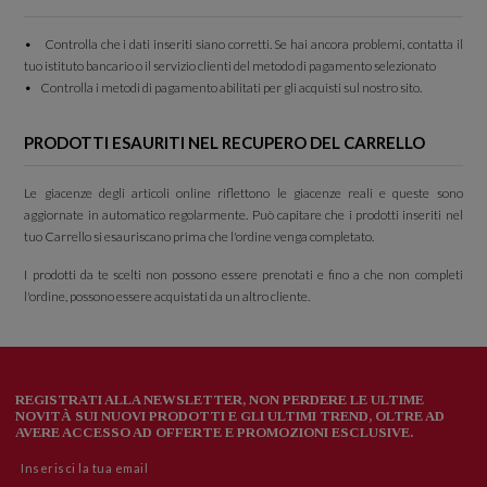
• Controlla che i dati inseriti siano corretti. Se hai ancora problemi, contatta il
tuo istituto bancario o il servizio clienti del metodo di pagamento selezionato
• Controlla i metodi di pagamento abilitati per gli acquisti sul nostro sito.
PRODOTTI ESAURITI NEL RECUPERO DEL CARRELLO
Le giacenze degli articoli online riflettono le giacenze reali e queste sono
aggiornate in automatico regolarmente. Può capitare che i prodotti inseriti nel
tuo Carrello si esauriscano prima che l'ordine venga completato.
I prodotti da te scelti non possono essere prenotati e fino a che non completi
l'ordine, possono essere acquistati da un altro cliente.
REGISTRATI ALLA NEWSLETTER, NON PERDERE LE ULTIME
NOVITÀ SUI NUOVI PRODOTTI E GLI ULTIMI TREND, OLTRE AD
AVERE ACCESSO AD OFFERTE E PROMOZIONI ESCLUSIVE.