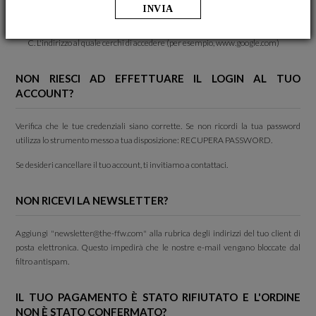
Il tuo sistema operativo (Windows Vista, Mac OS X, ecc.)
INVIA
Browser Internet e versione utilizzata (Internet Explorer 8, Firefox, Safari)
L'indirizzo al quale cerchi di accedere (per esempio, www.google.com)
NON RIESCI AD EFFETTUARE IL LOGIN AL TUO
ACCOUNT?
Verifica che le tue credenziali siano corrette. Se non ricordi la tua password
utilizza lo strumento messo a tua disposizione: RECUPERA PASSWORD.
Se desideri cancellare il tuo account, ti invitiamo a contattaci.
NON RICEVI LA NEWSLETTER?
Aggiungi "
newsletter@the-ffw.com
" alla rubrica degli indirizzi del tuo client di
posta elettronica. Questo impedirà che le nostre e-mail vengano bloccate dal
filtro antispam.
IL TUO PAGAMENTO È STATO RIFIUTATO E L'ORDINE
NON È STATO CONFERMATO?