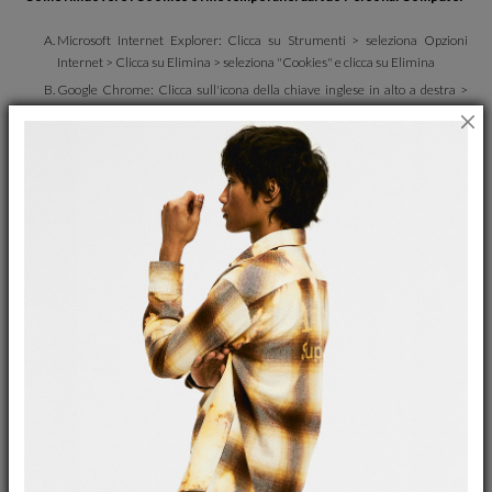
Microsoft Internet Explorer: Clicca su Strumenti > seleziona Opzioni
Internet > Clicca su Elimina > seleziona "Cookies" e clicca su Elimina
Google Chrome: Clicca sull'icona della chiave inglese in alto a destra >
seleziona Opzioni > seleziona "Roba da smanettoni" > clicca su "Cancella
dati di navigazione" > seleziona "Elimina cookie e altri dati dei siti" e
"Svuota la cache" > clicca su "Cancella dati di navigazione"
Firefox: Dal menu seleziona Strumenti > clicca su Opzioni > seleziona il
tab "Privacy" > clicca su "rimuovere i singoli cookie" > clicca su "Rimuovi
tutti i cookie" > clicca su Chiudi
Safari: Dal menu in alto clicca sul tab Safari > seleziona Preferenze > nella
finestra che si aprirà, seleziona il tab "Sicurezza" > clicca su "Mostra
Cookie" > clicca su "Rimuovi tutto" > se richiesto, inserisci il tuo nome
utente e la password > clicca su Ok > clicca su Fine
Opera: Clicca su Strumenti > seleziona Impostazioni > Clicca su Elimina
fati Personali > seleziona "Cookies" e "File Temporanei" e poi clicca su
Elimina
iPhone: Entra nel menù Impostazioni e seleziona Safari. Da qui ti basta
cliccare sui pulsanti Cancella cookie e dati e Cancella Cronologia
Come abilitare Javascript sul tuo Personal Computer