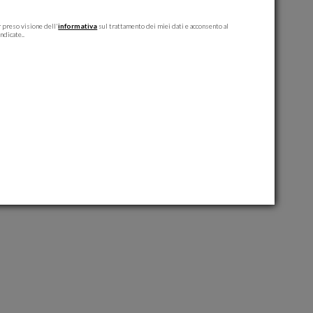
 preso visione dell'
informativa
sul trattamento dei miei dati e acconsento al
ndicate..