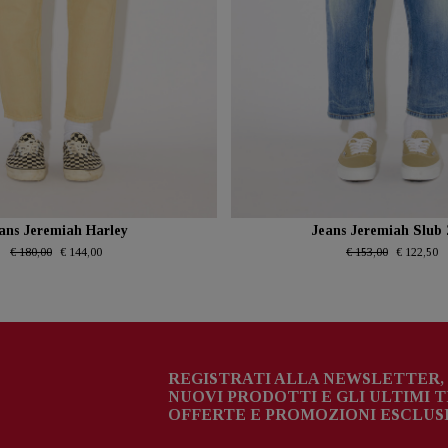
ans Jeremiah Harley
Jeans Jeremiah Slub 
€ 180,00
€ 144,00
€ 153,00
€ 122,50
REGISTRATI ALLA NEWSLETTER, 
NUOVI PRODOTTI E GLI ULTIMI 
OFFERTE E PROMOZIONI ESCLUSI