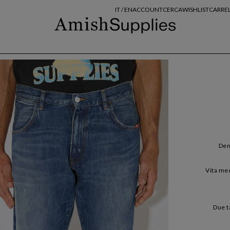
IT /
EN
ACCOUNT
CERCA
WISHLIST
CARRE
Den
Vita med
Due t