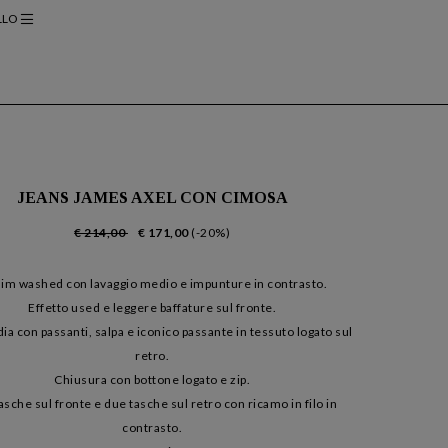
LLO
JEANS JAMES AXEL CON CIMOSA
€ 214,00
€ 171,00
(-20%)
im washed con lavaggio medio e impunture in contrasto.
Effetto used e leggere baffature sul fronte.
ia con passanti, salpa e iconico passante in tessuto logato sul
retro.
Chiusura con bottone logato e zip.
asche sul fronte e due tasche sul retro con ricamo in filo in
contrasto.