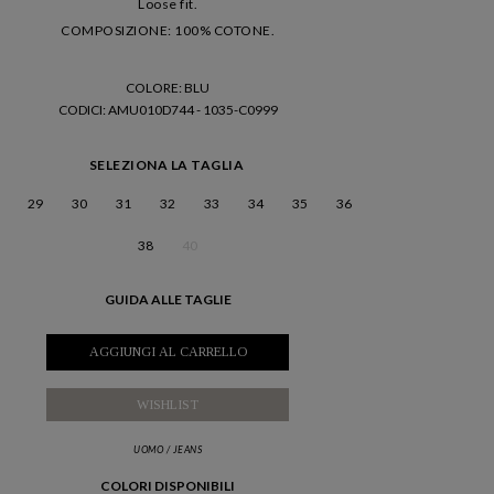
Loose fit.
COMPOSIZIONE: 100% COTONE.
COLORE: BLU
CODICI
: AMU010D744 - 1035-C0999
SELEZIONA LA TAGLIA
29
30
31
32
33
34
35
36
38
40
GUIDA ALLE TAGLIE
AGGIUNGI AL CARRELLO
WISHLIST
UOMO
/
JEANS
COLORI DISPONIBILI